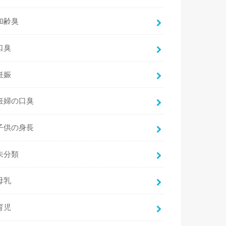
加齢臭
口臭
妊娠
妊婦の口臭
子供の身長
未分類
母乳
育児