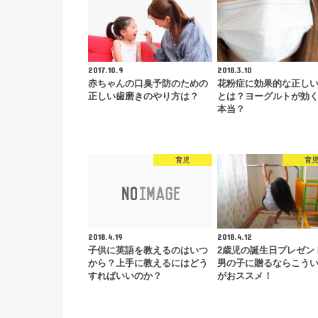
2017.10.9
2018.3.10
赤ちゃんの口臭予防のための
花粉症に効果的な正し
正しい歯磨きのやり方は？
とは？ヨーグルトが効
本当？
育児
育
2018.4.19
2018.4.12
子供に英語を教えるのはいつ
2歳児の誕生日プレゼン
から？上手に教えるにはどう
男の子に贈るならこう
すればいいのか？
がおススメ！