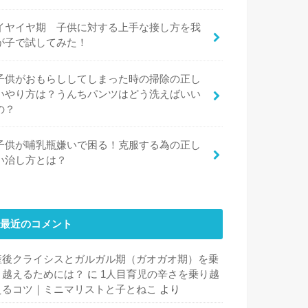
イヤイヤ期 子供に対する上手な接し方を我
が子で試してみた！
子供がおもらししてしまった時の掃除の正し
いやり方は？うんちパンツはどう洗えばいい
の？
子供が哺乳瓶嫌いで困る！克服する為の正し
い治し方とは？
最近のコメント
産後クライシスとガルガル期（ガオガオ期）を乗
り越えるためには？
に
1人目育児の辛さを乗り越
えるコツ｜ミニマリストと子とねこ
より