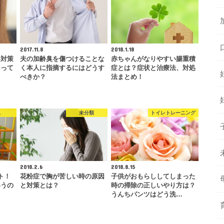
2017.11.8
2018.1.18
い対策
夫の加齢臭を傷つけることな
赤ちゃんがなりやすい腸重積
くって
く本人に指摘するにはどうす
症とは？症状と治療法、対処
べきか？
法まとめ！
児
未分類
トイレトレーニング
2018.2.6
2018.8.15
ト！
花粉症で胸が苦しい時の原因
子供がおもらししてしまった
いうの
と対策とは？
時の掃除の正しいやり方は？
うんちパンツはどう洗…