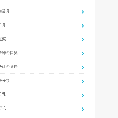
加齢臭
口臭
妊娠
妊婦の口臭
子供の身長
未分類
母乳
育児