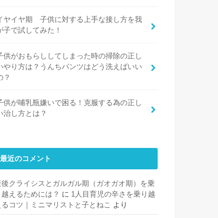
イヤイヤ期 子供に対する上手な接し方を我
が子で試してみた！
子供がおもらししてしまった時の掃除の正し
いやり方は？うんちパンツはどう洗えばいい
の？
子供が哺乳瓶嫌いで困る！克服する為の正し
い治し方とは？
最近のコメント
産後クライシスとガルガル期（ガオガオ期）を乗
り越えるためには？
に
1人目育児の辛さを乗り越
えるコツ｜ミニマリストと子とねこ
より