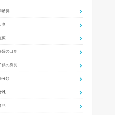
加齢臭
口臭
妊娠
妊婦の口臭
子供の身長
未分類
母乳
育児