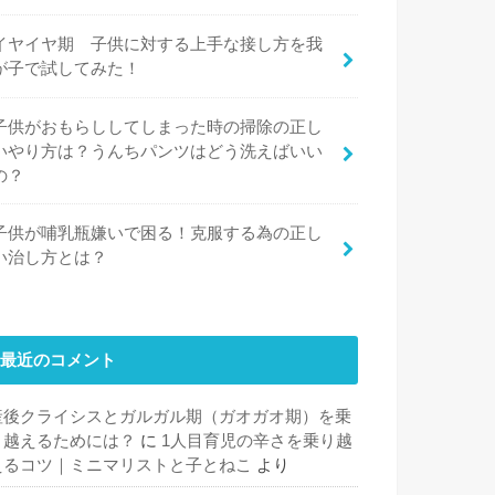
イヤイヤ期 子供に対する上手な接し方を我
が子で試してみた！
子供がおもらししてしまった時の掃除の正し
いやり方は？うんちパンツはどう洗えばいい
の？
子供が哺乳瓶嫌いで困る！克服する為の正し
い治し方とは？
最近のコメント
産後クライシスとガルガル期（ガオガオ期）を乗
り越えるためには？
に
1人目育児の辛さを乗り越
えるコツ｜ミニマリストと子とねこ
より