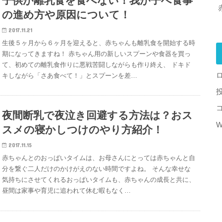
子供が離乳食を食べない！我が子へ食事
の進め方や原因について！
2017.11.21
生後５ヶ月から６ヶ月を迎えると、赤ちゃんも離乳食を開始する時
期になってきますね！ 赤ちゃん用の新しいスプーンや食器を買っ
て、初めての離乳食作りに悪戦苦闘しながらも作り終え、 ドキド
キしながら「さあ食べて！」とスプーンを差…
夜間断乳で夜泣き回避する方法は？おス
W
スメの寝かしつけのやり方紹介！
2017.11.15
赤ちゃんとのおっぱいタイムは、お母さんにとっては赤ちゃんと自
分を繋ぐ二人だけのかけがえのない時間ですよね。 そんな幸せな
気持ちにさせてくれるおっぱいタイムも、赤ちゃんの成長と共に、
昼間は家事や育児に追われて休む暇もなく…