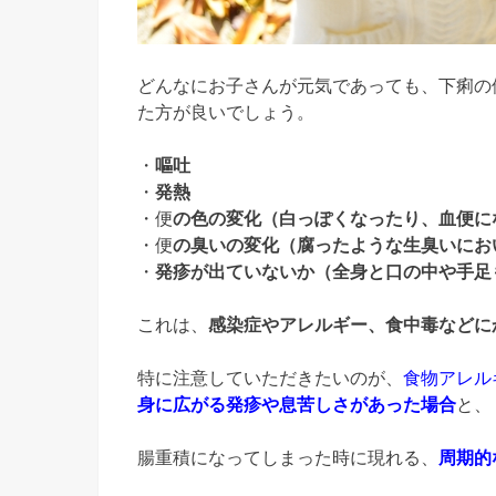
どんなにお子さんが元気であっても、下痢の
た方が良いでしょう。
・
嘔吐
・
発熱
・便
の色の変化（白っぽくなったり、血便に
・便
の臭いの変化（腐ったような生臭いにお
・
発疹が出ていないか（全身と口の中や手足
これは、
感染症やアレルギー、食中毒などに
特に注意していただきたいのが、
食物アレル
身に広がる発疹や息苦しさがあった場合
と、
腸重積になってしまった時に現れる、
周期的