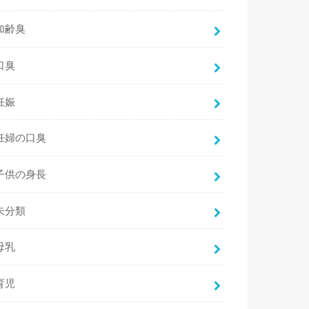
加齢臭
口臭
妊娠
妊婦の口臭
子供の身長
未分類
母乳
育児