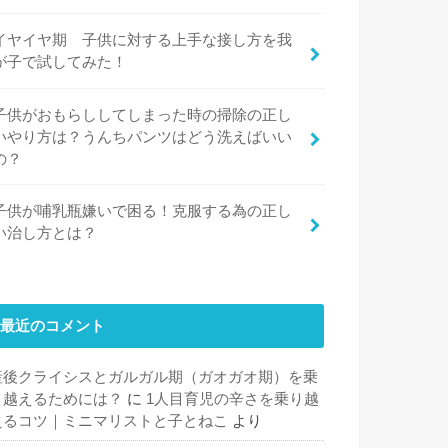
イヤイヤ期 子供に対する上手な接し方を我
が子で試してみた！
子供がおもらししてしまった時の掃除の正し
いやり方は？うんちパンツはどう洗えばいい
の？
子供が哺乳瓶嫌いで困る！克服する為の正し
い治し方とは？
最近のコメント
産後クライシスとガルガル期（ガオガオ期）を乗
り越えるためには？
に
1人目育児の辛さを乗り越
えるコツ｜ミニマリストと子とねこ
より